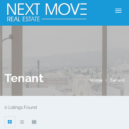
Tenant
Home
Tenant
0 Listings Found